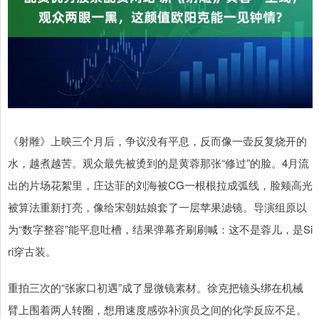
《射雕》上映三个月后，争议没有平息，反而像一壶反复烧开的
水，越煮越苦。观众最先被烫到的是黄蓉那张“修过”的脸。4月流
出的片场花絮里，庄达菲的刘海被CG一根根拉成弧线，脸颊高光
被算法重新打亮，像给宋朝姑娘套了一层苹果滤镜。导演组原以
为“数字整容”能平息吐槽，结果弹幕齐刷刷喊：这不是蓉儿，是Si
ri穿古装。
重拍三次的“张家口初遇”成了显微镜素材。徐克把镜头绑在机械
臂上围着两人转圈，想用速度感弥补演员之间的化学反应不足。