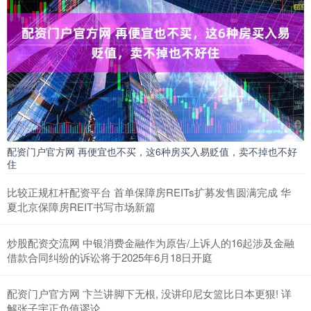
配资门户官方网 再便宜也不买，这6种房买入易贬值，卖不掉也不好
住
比较正规杠杆配资平台 首单保障房REITs扩募发售圆满完成 华
夏北京保障房REIT书写市场新篇
炒股配资交流网 中银消费金融作为原告/上诉人的16起涉及金融
借款合同纠纷的诉讼将于2025年6月18日开庭
配资门户官方网 卞兰讲脚下无根, 没讲印尼女篮比日本更狠! 详
解张子宇正负值谬论