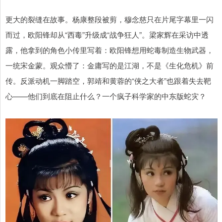
更大的裂缝在故事。杨康整段被剪，穆念慈只在片尾字幕里一闪
而过，欧阳锋却从“西毒”升级成“战争狂人”。梁家辉在采访中透
露，他拿到的角色小传里写着：欧阳锋想用蛇毒制造生物武器，
一统宋金蒙。观众懵了：金庸写的是江湖，不是《生化危机》前
传。反派动机一脚踏空，郭靖和黄蓉的“侠之大者”也跟着失去靶
心——他们到底在阻止什么？一个疯子科学家的中东版蛇灾？