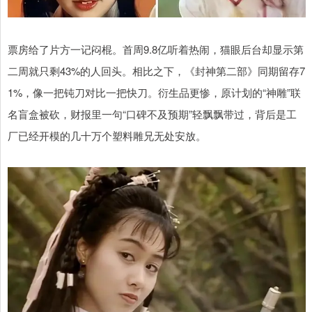
票房给了片方一记闷棍。首周9.8亿听着热闹，猫眼后台却显示第
二周就只剩43%的人回头。相比之下，《封神第二部》同期留存7
1%，像一把钝刀对比一把快刀。衍生品更惨，原计划的“神雕”联
名盲盒被砍，财报里一句“口碑不及预期”轻飘飘带过，背后是工
厂已经开模的几十万个塑料雕兄无处安放。