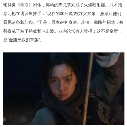
蛇群像《毒液》附体，郭靖的降龙掌则成了火焰喷射器。武术指
导元彬在访谈里摊手：“现在的00后说‘内力’太抽象，必须让他们
看见蓝条和红条。”于是，原本讲究身法、步法、劲路的招式，被
替换成了粒子特效和冲击波。业内论坛有人吐槽：这不是金庸，
是“金庸无双割草版”。