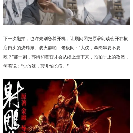
下一次翻拍，也许先别急着开机，让顾问团把原著朗读会开在横
店街头的烧烤摊。炭火噼啪，老板问：“大侠，羊肉串要不要
辣？”那一刻，郭靖和黄蓉才会从纸上走下来，拍拍手上的孜然，
笑着说：“少放辣，蓉儿怕长痘。”