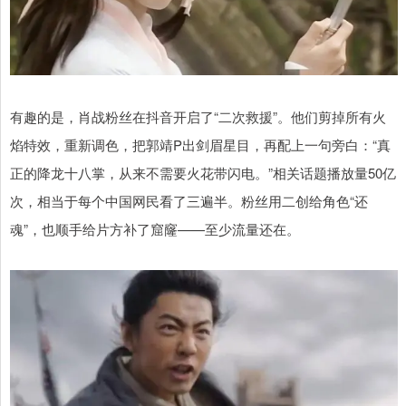
有趣的是，肖战粉丝在抖音开启了“二次救援”。他们剪掉所有火
焰特效，重新调色，把郭靖P出剑眉星目，再配上一句旁白：“真
正的降龙十八掌，从来不需要火花带闪电。”相关话题播放量50亿
次，相当于每个中国网民看了三遍半。粉丝用二创给角色“还
魂”，也顺手给片方补了窟窿——至少流量还在。