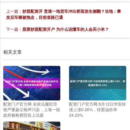
上一篇：
炒股配资开 贵港一地货车冲出桥面发生侧翻？当地：事
发后车辆被拖走，目前道路已通
下一篇：
股票炒股配资开户 为什么说懂车的人会买小米？
相关文章
配资门户官方网 未依法履职导
配资门户官方网 8月12日华安转
致严重扬尘噪声污染，上海一镇
债上涨0.26%，转股溢价率
政府被检察院告上法庭
24.23%